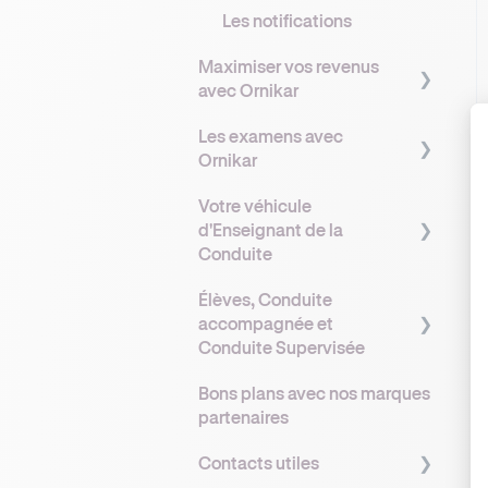
Les notifications
Maximiser vos revenus
avec Ornikar
Les examens avec
Comprendre vos revenus
Ornikar
avec Ornikar
Votre véhicule
Les primes et bonus
Comprendre le
d'Enseignant de la
Ornikar
fonctionnement des
Conduite
examens
Opter pour la TVA pour
Élèves, Conduite
maximiser ses revenus
Demande et gestion des
Flotte Ornikar
accompagnée et
places d’examen
Bien organiser son
Comment obtenir votre
Conduite Supervisée
planning pour optimiser
Accompagnement des
véhicule double
Bons plans avec nos marques
son remplissage
élèves à l’examen
commande ?
Administratif élève
partenaires
Fidéliser ses élèves
L'entretien de votre
Supports pédagogiques
Contacts utiles
véhicule
Optimiser votre profil
Conduite accompagnée :