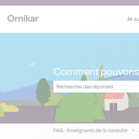
Je s
Comment pouvons-n
Il n'y a aucune suggestion car le cham
FAQ - Enseignants de la conduite