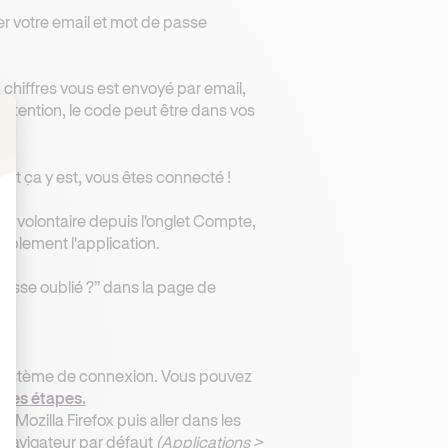
er votre email et mot de passe
 chiffres vous est envoyé par email,
Attention, le code peut être dans vos
: Personnalisez vos Options
 et ça y est, vous êtes connecté !
 volontaire depuis l'onglet Compte,
mplement l'application.
passe oublié ?” dans la page de
re système de connexion. Vous pouvez
t
ces étapes.
Mozilla Firefox puis aller dans les
navigateur par défaut
(Applications >