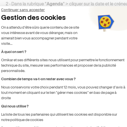
2 - Dans la rubrique "
Agenda
" > cliquer sur la date et le crén
souhaiter modifier ;
Continuer sans accepter
Gestion des cookies
3 - Cliquer sur "
Déplacer la leçon
" ;
Plateforme de Gestion du Consentement 
On a attendu d'être sûrs que le contenu de ce site
vous intéresse avant de vous déranger, mais on
4 - Choisir le jour et l’heure du nouveau créneau souhaités par 
aimerait bien vous accompagner pendant votre
visite...
5 - Cliquer sur "
Envoyer la proposition
" ;
À quoi on sert ?
Ornikar et ses différents sites nous utilisent pour permettre le fonctionnement
6 - Si vous le souhaitez, vous pouvez prévenir l'élève par SMS
technique du site, mesurer ses performances et proposer de la publicité
personnalisée.
Combien de temps va-t-on rester avec vous ?
Axeptio consent
Nous conservons votre choix pendant 12 mois, vous pouvez changer d'avis à
tout moment en cliquant sur le lien "gérer mes cookies" en bas de page à
droite
Qui nous utilise ?
La liste de tous les partenaires qui utilisent les cookies est disponible sur
notre politique de cookies