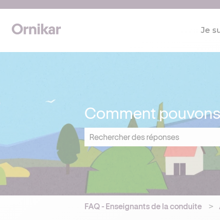
Je s
Comment pouvons-n
Il n'y a aucune suggestion car le cham
FAQ - Enseignants de la conduite