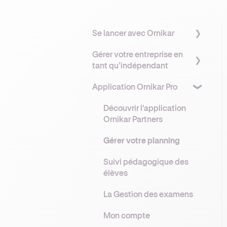
Se lancer avec Ornikar
Gérer votre entreprise en
Comprendre Ornikar
tant qu’indépendant
Démarches
Application Ornikar Pro
administratives
Gérer votre entreprise
Assurance &
Protection sociale &
Découvrir l'application
Réglementation
Prévoyance
Ornikar Partners
Financement
Matériel & Outils
Gérer votre planning
Réglementation &
Suivi pédagogique des
Sécurité
élèves
La Gestion des examens
Mon compte