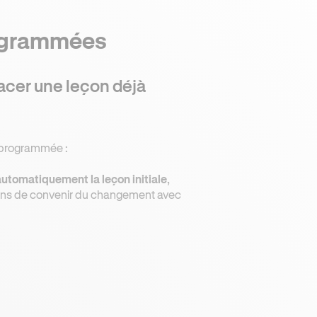
rogrammées
lacer une leçon déjà
à programmée :
automatiquement la leçon initiale
,
ons de convenir du changement avec
.