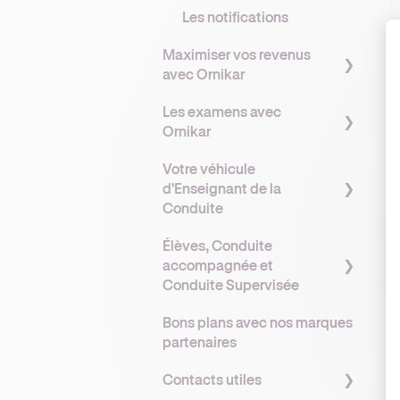
Les notifications
Maximiser vos revenus
avec Ornikar
Les examens avec
Comprendre vos revenus
Ornikar
avec Ornikar
Votre véhicule
Les primes et bonus
Comprendre le
d'Enseignant de la
Ornikar
fonctionnement des
Conduite
examens
Opter pour la TVA pour
Élèves, Conduite
maximiser ses revenus
Demande et gestion des
Flotte Ornikar
accompagnée et
places d’examen
Bien organiser son
Comment obtenir votre
Conduite Supervisée
planning pour optimiser
Accompagnement des
véhicule double
Bons plans avec nos marques
son remplissage
élèves à l’examen
commande ?
Administratif élève
partenaires
Fidéliser ses élèves
L'entretien de votre
Supports pédagogiques
Contacts utiles
véhicule
Optimiser votre profil
Conduite accompagnée :