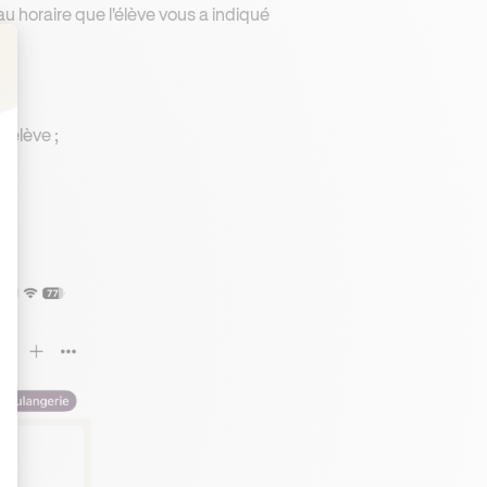
eau horaire que l'élève vous a indiqué
: Personnalisez vos Options
l'élève ;
.