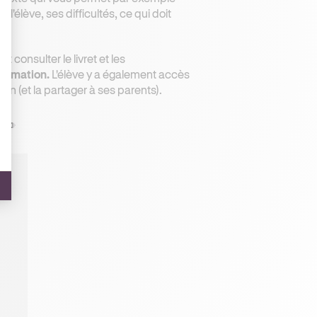
l'élève, ses difficultés, ce qui doit
 consulter le livret et les
 formation.
L'élève y a également accès
on (et la partager à ses parents).