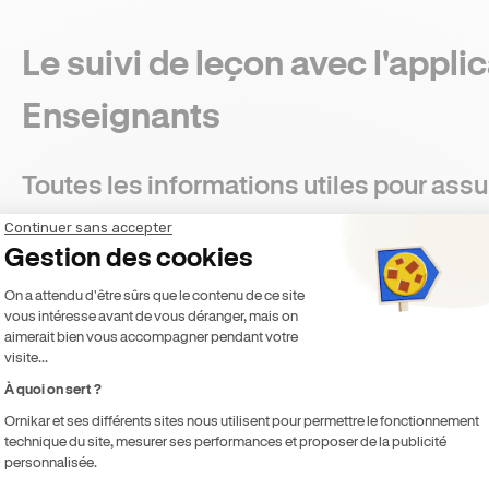
Le suivi de leçon avec l'appli
Enseignants
Toutes les informations utiles pour assure
fin de chaque leçon
Continuer sans accepter
Gestion des cookies
Lorsqu'une heure démarre avec un élève, une fiche leçon appa
Plateforme de Gestion du Consentement 
On a attendu d'être sûrs que le contenu de ce site
Enseignant pour vous permettre d'effectuer le suivi pédagog
vous intéresse avant de vous déranger, mais on
aimerait bien vous accompagner pendant votre
Étapes :
visite...
À quoi on sert ?
Mise à jour du livret d'apprentissage
: construit sur 
Ornikar et ses différents sites nous utilisent pour permettre le fonctionnement
d'évaluer selon 3 niveaux les compétences que vous ave
technique du site, mesurer ses performances et proposer de la publicité
acquises / en cours / acquises)
personnalisée.
Rédaction d'un commentaire pédagogique
: espace