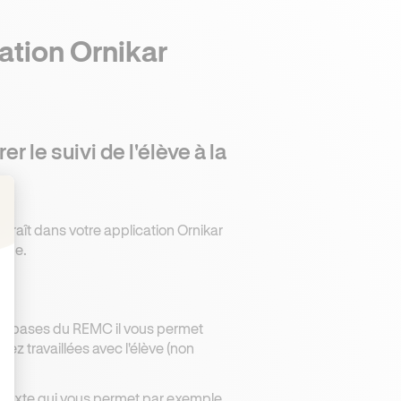
cation Ornikar
r le suivi de l'élève à la
raît dans votre application Ornikar
: Personnalisez vos Options
ique.
les bases du REMC il vous permet
z travaillées avec l'élève (non
 texte qui vous permet par exemple