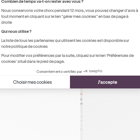
Combien de temps va-t-on rester avec vous ?
Axeptio consent
de noter ce qui a été vu pendant la leçon, les progrès de 
Nous conservons votre choix pendant 12 mois, vous pouvez changer d'avis à
être vu la prochaine fois etc
tout moment en cliquant sur le lien "gérer mes cookies" en bas de page à
droite
👉 Tous les enseignants qui ont des leçons avec l'élève peuvent
Qui nous utilise ?
commentaires afin d'assurer
la continuité et la qualité de la
depuis son espace Ornikar pour visualiser sa propre progressi
La liste de tous les partenaires qui utilisent les cookies est disponible sur
notre politique de cookies
Pour modifier vos préférences par la suite, cliquez sur le lien 'Préférences de
cookies' situé dans le pied de page.
Consentements certifiés par
Choisir mes cookies
J'accepte