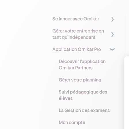
Se lancer avec Ornikar
Gérer votre entreprise en
Comprendre Ornikar
tant qu’indépendant
Démarches
Application Ornikar Pro
administratives
Gérer votre entreprise
Assurance &
Protection sociale &
Découvrir l'application
Réglementation
Prévoyance
Ornikar Partners
Financement
Matériel & Outils
Gérer votre planning
Réglementation &
Suivi pédagogique des
Sécurité
élèves
La Gestion des examens
Mon compte