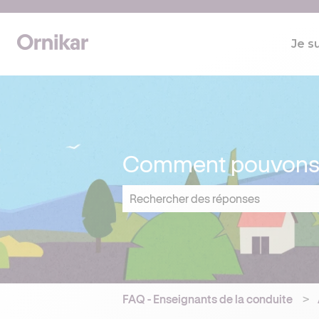
Je s
Comment pouvons-n
Il n'y a aucune suggestion car le cham
FAQ - Enseignants de la conduite