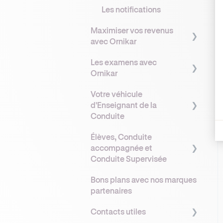
Les notifications
Maximiser vos revenus
avec Ornikar
Les examens avec
Comprendre vos revenus
Ornikar
avec Ornikar
Votre véhicule
Les primes et bonus
Comprendre le
d'Enseignant de la
Ornikar
fonctionnement des
Conduite
examens
Opter pour la TVA pour
Élèves, Conduite
maximiser ses revenus
Demande et gestion des
Flotte Ornikar
accompagnée et
places d’examen
Bien organiser son
Comment obtenir votre
Conduite Supervisée
planning pour optimiser
Accompagnement des
véhicule double
Bons plans avec nos marques
son remplissage
élèves à l’examen
commande ?
Administratif élève
partenaires
Fidéliser ses élèves
L'entretien de votre
Supports pédagogiques
Contacts utiles
véhicule
Optimiser votre profil
Conduite accompagnée :