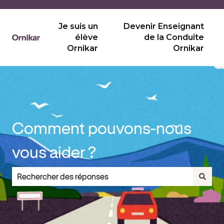
Je suis un
Devenir Enseignant
élève
de la Conduite
Ornikar
Ornikar
Comment pouvons-nous
vous aider ?
Il n'y a aucune suggestion car le champ de recherche est v