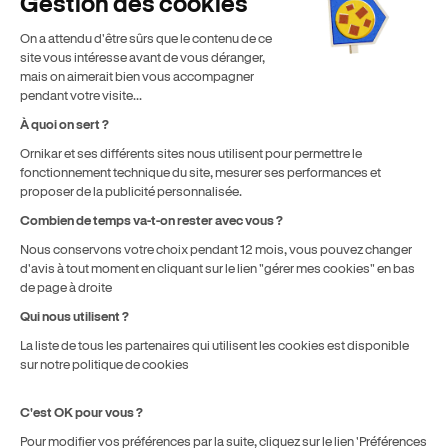
Gestion des cookies
Réglementation & Sécurité
Suivi pédagogique des élèves
Les primes et bonus Ornikar
Comprendre le fonctionnement des examens
On a attendu d'être sûrs que le contenu de ce
La Gestion des examens
Opter pour la TVA pour maximiser ses revenus
Demande et gestion des places d’examen
site vous intéresse avant de vous déranger,
mais on aimerait bien vous accompagner
Mon compte
Bien organiser son planning pour optimiser son
Accompagnement des élèves à l’examen
pendant votre visite...
remplissage
À quoi on sert ?
Votre véhicule d'Enseignant de la Conduite
Les notifications
Fidéliser ses élèves
Ornikar et ses différents sites nous utilisent pour permettre le
Élèves, Conduite accompagnée et Conduite
Flotte Ornikar
fonctionnement technique du site, mesurer ses performances et
proposer de la publicité personnalisée.
Supervisée
Optimiser votre profil enseignant pour attirer plus
Comment obtenir votre véhicule double
d’élèves
Combien de temps va-t-on rester avec vous ?
Bons plans avec nos marques partenaires
commande ?
Administratif élève
Nous conservons votre choix pendant 12 mois, vous pouvez changer
d'avis à tout moment en cliquant sur le lien "gérer mes cookies" en bas
Contacts utiles
L'entretien de votre véhicule
Supports pédagogiques
de page à droite
Qui nous utilisent ?
Ornikar et EVS unissent leurs forces 🚀
Réglementation des véhicules
Conduite accompagnée : AAC
Contacts Elèves Ornikar
La liste de tous les partenaires qui utilisent les cookies est disponible
Conduite supervisée
Contacts Enseignants Partenaires
sur notre politique de cookies
Compétence 1 : Maîtriser le maniement du
C'est OK pour vous ?
véhicule dans un trafic faible ou nul
Pour modifier vos préférences par la suite, cliquez sur le lien 'Préférences