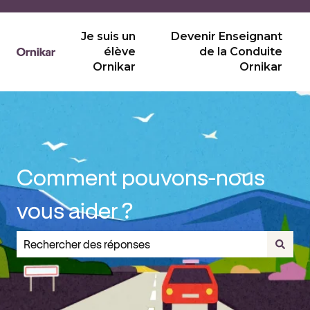
Je suis un
Devenir Enseignant
élève
de la Conduite
Ornikar
Ornikar
Comment pouvons-nous
vous aider ?
Il n'y a aucune suggestion car le champ de recherche est v