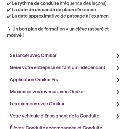
✔️
Le rythme de conduite
(fréquence des leçons).
✔️
La date de demande de place d’examen
.
✔️
La date approximative de passage à l’examen
.
💡
Un bon plan de formation = un élève rassuré et
motivé !
Se lancer avec Ornikar
Gérer votre entreprise en tant qu’indépendant
Comprendre Ornikar
Application Ornikar Pro
Démarches administratives
Gérer votre entreprise
Maximiser vos revenus avec Ornikar
Assurance & Réglementation
Protection sociale & Prévoyance
Découvrir l'application Ornikar Partners
Les examens avec Ornikar
Financement
Matériel & Outils
Gérer votre planning
Comprendre vos revenus avec Ornikar
Votre véhicule d'Enseignant de la Conduite
Réglementation & Sécurité
Suivi pédagogique des élèves
Les primes et bonus Ornikar
Comprendre le fonctionnement des examens
Élèves, Conduite accompagnée et Conduite
La Gestion des examens
Opter pour la TVA pour maximiser ses revenus
Demande et gestion des places d’examen
Flotte Ornikar