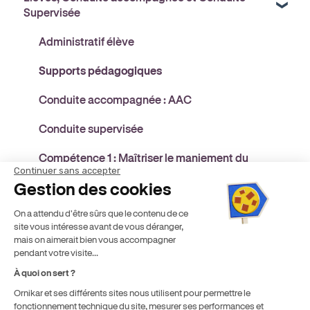
Supervisée
Mon compte
Bien organiser son planning pour optimiser son
Accompagnement des élèves à l’examen
Comment obtenir votre véhicule double
remplissage
commande ?
Administratif élève
Les notifications
Fidéliser ses élèves
L'entretien de votre véhicule
Supports pédagogiques
Optimiser votre profil enseignant pour attirer plus
Réglementation des véhicules
Conduite accompagnée : AAC
d’élèves
Conduite supervisée
Compétence 1 : Maîtriser le maniement du
Continuer sans accepter
véhicule dans un trafic faible ou nul
Gestion des cookies
Compétence 2 : Appréhender la route et circuler
On a attendu d'être sûrs que le contenu de ce
dans des conditions normales
site vous intéresse avant de vous déranger,
mais on aimerait bien vous accompagner
Compétence 4 : Pratiquer une conduite
pendant votre visite...
autonome, sûre et économique
À quoi on sert ?
Compétence 3 : Circuler dans des conditions
Ornikar et ses différents sites nous utilisent pour permettre le
difficiles et partager la route avec d'autres
fonctionnement technique du site, mesurer ses performances et