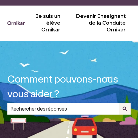
Je suis un
Devenir Enseignant
élève
de la Conduite
Ornikar
Ornikar
Comment pouvons-nous
vous aider ?
Il n'y a aucune suggestion car le champ de recherche est v