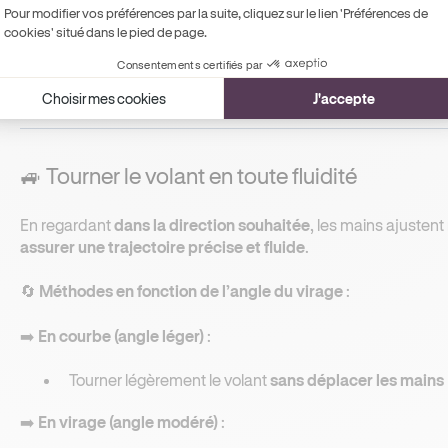
Pour modifier vos préférences par la suite, cliquez sur le lien 'Préférences de
Placer les mains à 10h10 ou 9h15
comme sur le cadra
cookies' situé dans le pied de page.
Garder les pouces à l’intérieur de la couronne du vol
Consentements certifiés par
Projeter son regard loin devant
pour anticiper les mo
Choisir mes cookies
J'accepte
🚙 Tourner le volant en toute fluidité
En regardant
dans la direction souhaitée
, les mains ajustent
assurer une trajectoire précise et fluide
.
🔄
Méthodes en fonction de l’angle du virage
:
➡️
En courbe (angle léger)
:
Tourner légèrement le volant
sans déplacer les mains
➡️
En virage (angle modéré)
: