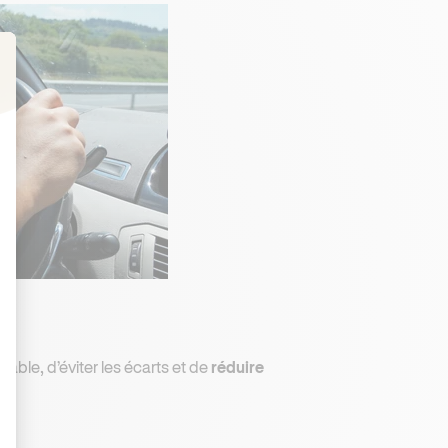
: Personnalisez vos Options
able, d’éviter les écarts et de
réduire