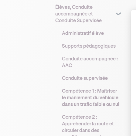
Opter pour la TVA pour
Mon compte
Élèves, Conduite
maximiser ses revenus
Demande et gestion des
Flotte Ornikar
accompagnée et
places d’examen
Les notifications
Bien organiser son
Comment obtenir votre
Conduite Supervisée
planning pour optimiser
Accompagnement des
véhicule double
son remplissage
élèves à l’examen
commande ?
Administratif élève
Fidéliser ses élèves
L'entretien de votre
Supports pédagogiques
véhicule
Optimiser votre profil
Conduite accompagnée :
enseignant pour attirer
Réglementation des
AAC
plus d’élèves
véhicules
Conduite supervisée
Compétence 1 : Maîtriser
le maniement du véhicule
dans un trafic faible ou nul
Compétence 2 :
Appréhender la route et
circuler dans des