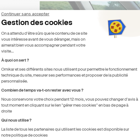
Continuer sans accepter
Gestion des cookies
Plateforme de Gestion du Consentement 
On a attendu d'être sûrs que le contenu de ce site
vous intéresse avant de vous déranger, mais on
aimerait bien vous accompagner pendant votre
visite...
À quoi on sert ?
Ornikar et ses différents sites nous utilisent pour permettre le fonctionnement
technique du site, mesurer ses performances et proposer de la publicité
personnalisée.
Combien de temps va-t-on rester avec vous ?
Axeptio consent
🛣 Maintenir la trajectoire en ligne droite
Nous conservons votre choix pendant 12 mois, vous pouvez changer d'avis à
tout moment en cliquant sur le lien "gérer mes cookies" en bas de page à
droite
Une bonne position des mains permet d'avoir une trajectoire st
Qui nous utilise ?
la fatigue musculaire
.
La liste de tous les partenaires qui utilisent les cookies est disponible sur
✅
Position des mains
:
notre politique de cookies