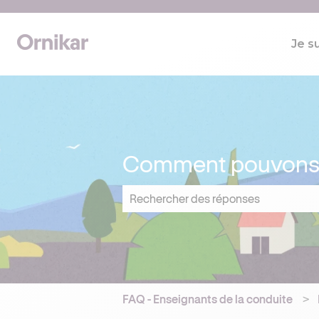
Je s
Comment pouvons-n
Il n'y a aucune suggestion car le cham
FAQ - Enseignants de la conduite