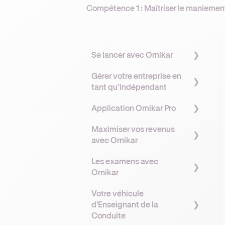
Compétence 1 : Maîtriser le maniement 
Se lancer avec Ornikar
Gérer votre entreprise en
Comprendre Ornikar
tant qu’indépendant
Démarches
Application Ornikar Pro
administratives
Gérer votre entreprise
Maximiser vos revenus
Assurance &
Protection sociale &
Découvrir l'application
avec Ornikar
Réglementation
Prévoyance
Ornikar Partners
Les examens avec
Financement
Matériel & Outils
Gérer votre planning
Comprendre vos revenus
Ornikar
avec Ornikar
Réglementation &
Suivi pédagogique des
Votre véhicule
Sécurité
élèves
Les primes et bonus
Comprendre le
d'Enseignant de la
Ornikar
fonctionnement des
La Gestion des examens
Conduite
examens