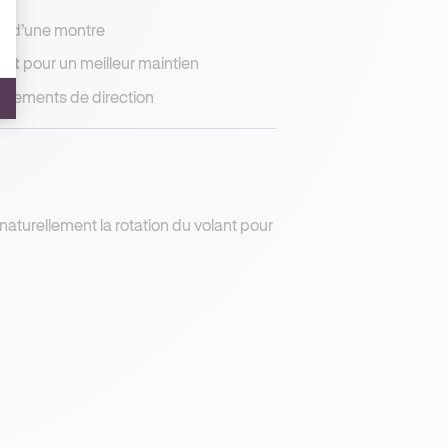
n d’une montre
ant
pour un meilleur maintien
uvements de direction
 naturellement la rotation du volant pour